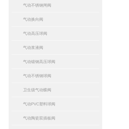
气动不锈钢闸阀
气动换向阀
气动高压球阀
气动浆液阀
气动锻钢高压球阀
气动不锈钢球阀
卫生级气动蝶阀
气动PVC塑料球阀
气动陶瓷双插板阀