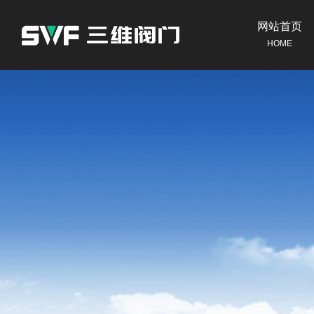
网站首页
HOME