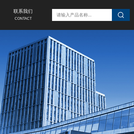
联系我们
CONTACT