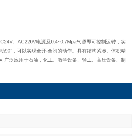
24V、AC220V
电源
及0.4~0.7Mpa气源即可控制运转，实
动90°，可以实现全开-全闭的动作。具有结构紧凑、体积精
可广泛应用于石油，化工、教学设备、轻工、高压设备、制