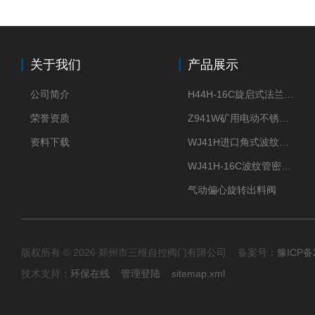
关于我们
产品展示
公司简介
H44H-16C旋启式法兰止回阀
荣誉资质
Z941W矿用电动不锈钢闸阀
资料下载
WJ41H进口角式波纹管截止阀
WJ41H-16C波纹管密封截止阀
气动偏心旋转出料阀
版权所有 © 2026 郑州市三维自控阀门有限公司 备案号：
豫ICP备2
技术支持：
环保在线
管理登陆
sitemap.xml