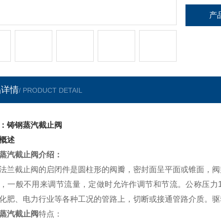
产
品详情
/ PRODUCT DETAIL
：铸钢蒸汽截止阀
概述
蒸汽截止阀介绍：
法兰截止阀的启闭件是圆柱形的阀瓣，密封面呈平面或锥面，阀
，一般不用来调节流量，定做时允许作调节和节流。公称压力1.6MP
化肥、电力行业等各种工况的管路上，切断或接通管路介质。驱
蒸汽截止阀
特点：