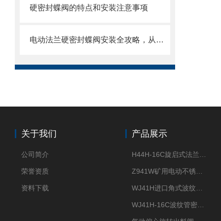
硬密封蝶阀的特点和安装注意事项
电动法兰硬密封蝶阀安装全攻略，从基础到调试的精密指南
关于我们
产品展示
公司简介
H44H-16C旋启式法兰止回阀
荣誉资质
Z941W矿用电动不锈钢闸阀
资料下载
WJ41H进口角式波纹管截止阀
WJ41H-16C波纹管密封截止阀