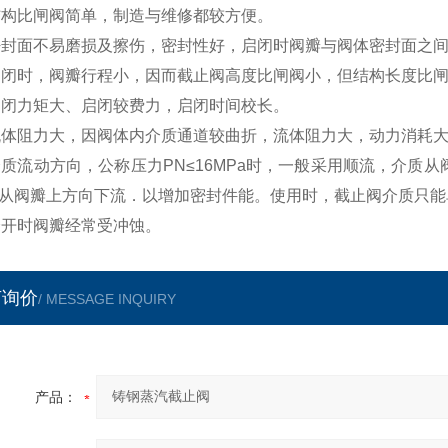
)结构比闸阀简单，制造与维修都较方便。
)密封面不易磨损及擦伤，密封性好，启闭时阀瓣与阀体密封面之
)启闭时，阀瓣行程小，因而截止阀高度比闸阀小，但结构长度比
)启闭力矩大、启闭较费力，启闭时间校长。
)流体阻力大，因阀体内介质通道较曲折，流体阻力大，动力消耗
)介质流动方向，公称压力PN≤16MPa时，一般采用顺流，介质
从阀瓣上方向下流．以增加密封件能。使用时，截止阀介质只能
)全开时阀瓣经常受冲蚀。
言询价
/ MESSAGE INQUIRY
产品：